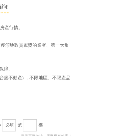
詢!
己房產行情。
家獲頒地政貢獻獎的業者、第一大集
全保障。
台慶不動產) ，不限地區、不限產品
弄
號
樓