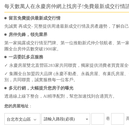
每天數萬人在永慶房仲網上找房子!免費最新成交行情諮
留言免費提供最新成交行情
先誠實 再成交- 完整提供周邊最新成交行情及房產趨勢，了解自
房仲先鋒，領先業界
第一家揭露成交行情至門牌、第一位推動新式仲介領航者、第一
團全台房仲店數突破1900家。
一店委託多店服務
✓ 永慶房屋雙北直營區283家共同聯賣，獨家提供消費者買賣屋
✓ 集團全台加盟四大品牌 (永慶不動產、永義房屋、有巢氏房屋、
別，共同聯賣，誠實服務每一位客戶。
多元行銷，大幅提升您房子的曝光
透過線上線下整合，AI精準配對，幫您加速找到合適買方。
您的房屋地址
：
巷
請輸入路段(必填)
台北市文山區