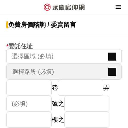
免費房價諮詢 / 委賣留言
委託住址
選擇區域 (必填)
巷
弄
號之
樓之