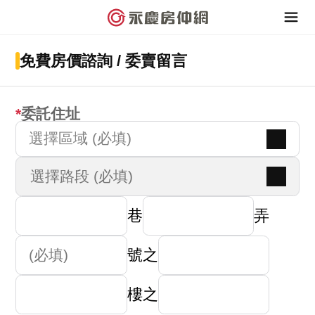
免費房價諮詢 / 委賣留言
委託住址
選擇區域 (必填)
巷
弄
號之
樓之