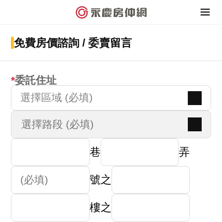
免費房價諮詢 / 委賣留言
委託住址
選擇區域 (必填)
巷
弄
號之
樓之