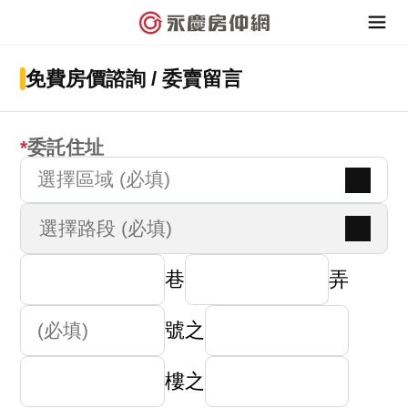
免費房價諮詢 / 委賣留言
委託住址
選擇區域 (必填)
巷
弄
號之
樓之