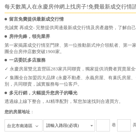
每天數萬人在永慶房仲網上找房子!免費最新成交行情諮
留言免費提供最新成交行情
先誠實 再成交- 完整提供周邊最新成交行情及房產趨勢，了解自
房仲先鋒，領先業界
第一家揭露成交行情至門牌、第一位推動新式仲介領航者、第一
團全台房仲店數突破1900家。
一店委託多店服務
✓ 永慶房屋雙北直營區283家共同聯賣，獨家提供消費者買賣屋
✓ 集團全台加盟四大品牌 (永慶不動產、永義房屋、有巢氏房屋、
別，共同聯賣，誠實服務每一位客戶。
多元行銷，大幅提升您房子的曝光
透過線上線下整合，AI精準配對，幫您加速找到合適買方。
您的房屋地址
：
巷
請輸入路段(必填)
台北市南港區