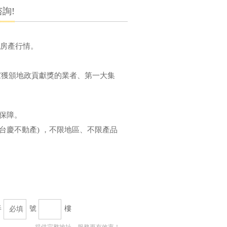
詢!
己房產行情。
家獲頒地政貢獻獎的業者、第一大集
全保障。
台慶不動產) ，不限地區、不限產品
弄
號
樓