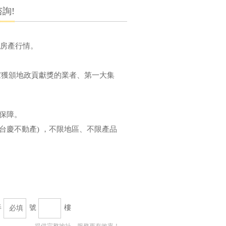
詢!
己房產行情。
家獲頒地政貢獻獎的業者、第一大集
全保障。
台慶不動產) ，不限地區、不限產品
弄
號
樓