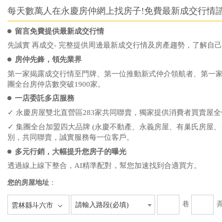
每天數萬人在永慶房仲網上找房子!免費最新成交行情諮
留言免費提供最新成交行情
先誠實 再成交- 完整提供周邊最新成交行情及房產趨勢，了解自
房仲先鋒，領先業界
第一家揭露成交行情至門牌、第一位推動新式仲介領航者、第一
團全台房仲店數突破1900家。
一店委託多店服務
✓ 永慶房屋雙北直營區283家共同聯賣，獨家提供消費者買賣屋
✓ 集團全台加盟四大品牌 (永慶不動產、永義房屋、有巢氏房屋、
別，共同聯賣，誠實服務每一位客戶。
多元行銷，大幅提升您房子的曝光
透過線上線下整合，AI精準配對，幫您加速找到合適買方。
您的房屋地址
：
巷
請輸入路段(必填)
雲林縣斗六市