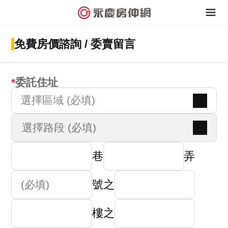
免費房價諮詢 / 委賣留言
委託住址
選擇區域 (必填)
巷
弄
號之
樓之