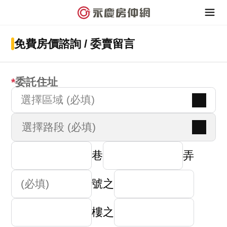
免費房價諮詢 / 委賣留言
委託住址
選擇區域 (必填)
巷
弄
號之
樓之